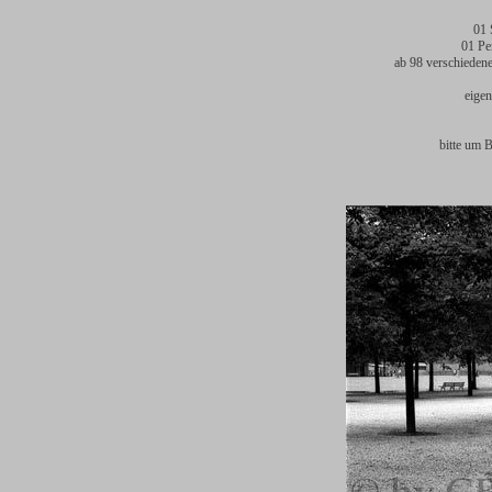
01 
01 Pe
ab 98 verschieden
eigen
bitte um 