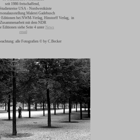
seit 1986 freischaffend,
Studienreise USA - Nordwestküste
rsonalausstellung Malerei Gadebusch
e Editionen bei NWM-Verlag, Hinstorff Verlag, in
Zusammenarbeit mit dem NDR
e Editionen siehe Seite 4 unter
News
email
Beachtung: alle Fotografien © by C.Becker